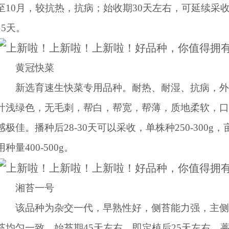
至10月，较抗热，抗病；始收期30天左右，可延续采
15天。
黄冠快菜
新选育速生快菜专用品种。耐热、耐湿、抗病，外
叶浅绿色，无毛刺，帮白，帮宽，帮薄，质地柔软，口
感极佳。播种后28-30天可以采收，单株种250-300g，
用种量400-500g。
湘苔一号
该品种为杂交一代，早熟性好，侧苔能力强，主侧
苔均匀一致。始苔期45天左右，即定植后25天左右，