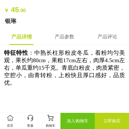
45
￥
.00
银琳
产品详情
产品参数
产品评论
特征特性
：中熟长柱形粉皮冬瓜，着粉均匀美
观，果长约
80cm，果粗17cm左右，肉厚4.5cm左
右，单瓜重约15千克。青底白粉皮，肉质紧密，
空腔小，由青转粉，上粉快且厚口感好，品质
优。
加入购物车
立即购买
首页
客服
购物车