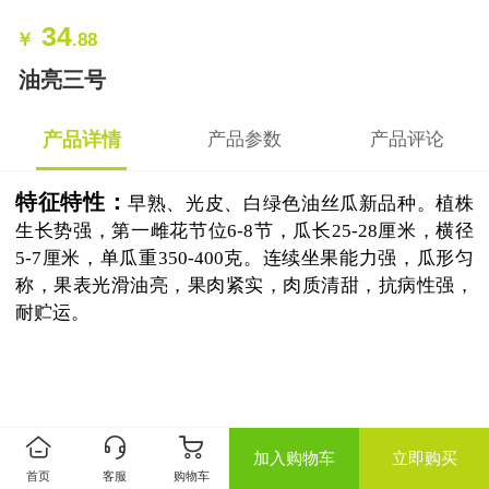
34
￥
.88
油亮三号
产品详情
产品参数
产品评论
特征特性：
早熟、光皮、白绿色油丝瓜新品种。植株
生长势强，第一雌花节位
6-8
节，瓜长
25-28
厘米，横径
5-7
厘米，单瓜重
350-400
克。连续坐果能力强，瓜形匀
称，果表光滑油亮，果肉紧实，肉质清甜，抗病性强，
耐贮运。
加入购物车
立即购买
首页
客服
购物车